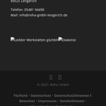
49525 Lengerich
Telefon:
05481 94490
Mail:
info@reha-gmbh-lengerich.de
© 2025: Reha GmbH
Flurfunk
•
Datenschutz
•
Datenschutzhinweise f.
Bewerber
•
Impressum
•
Genderhinweis
•